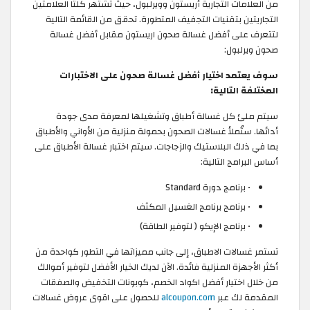
من العلامات التجارية أريستون وويرلبول، حيث تشتهر كلتا العلامتين
التجاريتين بتقنيات التجفيف المتطورة. تحقق من القائمة التالية
لتتعرف على أفضل غسالة صحون اريستون مقابل أفضل غسالة
صحون ويرلبول:
سوف يعتمد اختيار أفضل غسالة صحون على الاختبارات
المختلفة التالية:
سيتم ملئ كل غسالة أطباق وتشغيلها لمعرفة مدى جودة
أدائها. ستُملأ غسالات الصحون بحمولة منزلية من الأواني والأطباق
بما في ذلك البلاستيك والزجاجات. سيتم اختبار غسالة الأطباق على
أساس البرامج التالية:
• برنامج دورة Standard
• برنامج برنامج الغسيل المكثف
• برنامج الإيكو ( لتوفير الطاقة)
تستمر غسالات الاطباق، إلى جانب مميزاتها في التطور كواحدة من
أكثر الأجهزة المنزلية فائدة. الآن لديك الخيار الأفضل لتوفير أموالك
من خلال اختيار أفضل اكواد الخصم، كوبونات التخفيض والصفقات
المقدمة لك عبر
alcoupon.com
للحصول على اقوى عروض غسالات