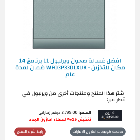
افضل غسالة صحون ويرلبول 11 برنامجً 14
مكان للتخزين - WFO3P33DLXUK ضمان لمدة
عام
اشترِ هذا المنتج ومنتجات أخرى من ويرلبول في
قطر عبر:
السعر:
2,799.00 درهم إماراتي
تخفيض 15% لعملاء امازون الجدد
صفحة كوبونات امازون الامارات
رابط شراء المنتج