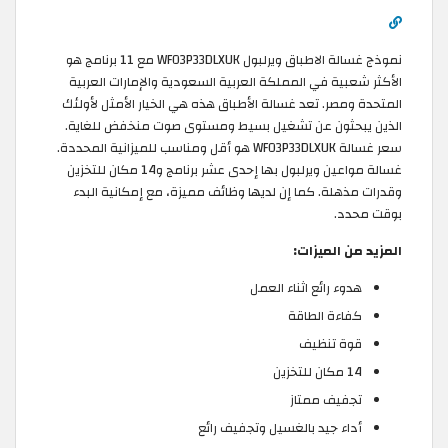
نموذج غسالة الاطباق ويرلبول WFO3P33DLXUK مع 11 برنامج هو
الأكثر شعبية في المملكة العربية السعودية والإمارات العربية
المتحدة ومصر. تعد غسالة الأطباق هذه هي الخيار الأمثل لأولئك
الذين يبحثون عن تشغيل بسيط ومستوى صوت منخفض للغاية.
سعر غسالة WFO3P33DLXUK هو أقل ومناسب للميزانية المحددة.
غسالة مواعين ويرلبول بها إحدى عشر برنامج و14 مكان للتخزين
وقدرات مذهلة. كما إن لديها وظائف مميزة، مع إمكانية البدء
بوقت محدد.
المزيد من الميزات:
هدوء رائع اثناء العمل
كفاءة الطاقة
قوة تنظيف
14 مكان للتخزين
تجفيف ممتاز
أداء جيد بالغسيل وتجفيف رائع