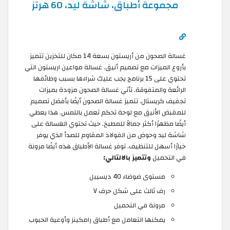
مجموعة أطباق، شاشة ليد، 60 هرتز
غسالة الصحون من أريستون بسعة 14 مكان للتخزين تتميز
بأروع الميزات مع تصميم أنيق. غسالة مواعين اريستون التي
تحتوي على 15 برنامج يجب عليك شراءها بسبب وظائفها
الرائعة والمتفوقة. تأتي غسالة الصحون مزودة بميزات
تجفيف كريستال. تتميز غسالة الصحون أيضًا بأفضل تصميم
للمقبض الأنيق مع لوحة تحكم تعمل باللمس. هذا يعطي
أيضًا مظهرًا أكثر جمالاً للمطبخ. حيث تحتوي الغسالة على
شاشة ليد وحوض من الفولاذ المقاوم للصدأ الذي يوفر
خيارًا أسهل للتنظيف. توفر غسالة الأطباق هذه أيضًا مرونة
في التحميل
وتتميز بالالتالي:
مستوى ضوضاء 40 ديسيبل
رف ثالث على شكل حرف V
مرونة في التحميل
يمكنها التعامل مع أطباق رامكينز وأوعية الحبوب