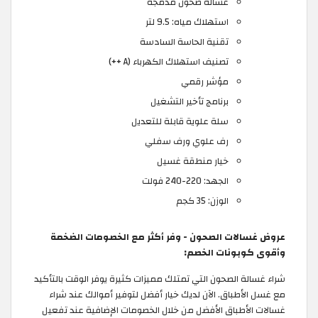
غسالة صحون مدمجة
استهلاك مياه: 9.5 لتر
تقنية الحاسة السادسة
تصنيف استهلاك الكهرباء (A ++)
مؤشر رقمي
برنامج تأخير التشغيل
سلة علوية قابلة للتعديل
رف علوي ورف سفلي
خيار منطقة غسيل
الجهد: 220-240 فولت
الوزن: 35 كجم
عروض غسالات الصحون - وفر أكثر مع الخصومات الضخمة
وأقوى كوبونات الخصم:
شراء غسالة الصحون التي تمتلك مميزات كثيرة يوفر الوقت بالتأكيد
مع غسل الأطباق. الآن لديك خيار أفضل لتوفير أموالك عند شراء
غسالات الأطباق الأفضل من خلال الخصومات الإضافية عند تفعيل