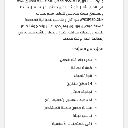
والإمارات العربية المتحدة ومصر. تعد غسالة الأطباق هذه
هي الخيار الأمثل لأولئك الذين يبحثون عن تشغيل بسيط
ومستوى صوت منخفض للغاية. سعر غسالة
WFO3P33DLXUK هو أقل ومناسب للميزانية المحددة.
غسالة مواعين ويرلبول بها إحدى عشر برنامج و14 مكان
للتخزين وقدرات مذهلة. كما إن لديها وظائف مميزة، مع
إمكانية البدء بوقت محدد.
المزيد من الميزات:
هدوء رائع اثناء العمل
كفاءة الطاقة
قوة تنظيف
14 مكان للتخزين
تجفيف ممتاز
أداء جيد بالغسيل وتجفيف رائع
غسالة صحون سهلة الاستخدام
تناسب البيئة
تفي بالمتطلبات الأساسية