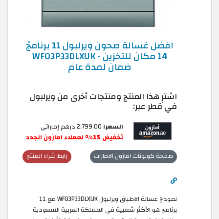
افضل غسالة صحون ويرلبول 11 برنامجً
14 مكان للتخزين - WFO3P33DLXUK
ضمان لمدة عام
اشترِ هذا المنتج ومنتجات أخرى من ويرلبول
في قطر عبر:
السعر:
2,799.00 درهم إماراتي
تخفيض 15% لعملاء امازون الجدد
صفحة كوبونات امازون الامارات
رابط شراء المنتج
نموذج غسالة الاطباق ويرلبول WFO3P33DLXUK مع 11
برنامج هو الأكثر شعبية في المملكة العربية السعودية