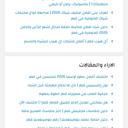
متطلباتك؟ | باناسونيك، براون أو كيمي
تعرف على افضل مكيف شباك 2026 | مراجعة انواع مكيفات
شباك المتوفرة في قطر
دليل شراء افضل ماكينة حلاقة للرجال لشعر الرأس والذقن
2026 المتوفرة في قطر
أي هيرب قطر | أفضل منتجات اي هيرب للبشره والجسم
الاراء والمقالات
اكتشف أفضل عطور اوسما 2026 للجنسين في قطر
نون إكسبريس قطر | كل ما تحتاج معرفته قبل الشراء
كيفية الطلب من ممزورلد قطر خطوة بخطوة
هل يمكنني تعديل الحجز تطبيق المطار قطر؟ | اكتشف الآن
دليل مقاسات فارفيتش قطر | اختر مقاسك الصحيح بدقة
دليل خدمة عملاء بلومينغديلز | رقم بلومينغديلز قطر