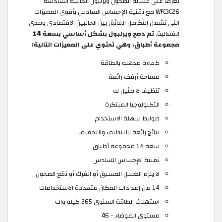
تعرف على غسالة الصحون ويرلبول الحاسة السادسة
WFC3C26 مع تقنية الإحساس السادس بأقوى المميزات
التي تشمل التكامل الفائق بين الجانبين الاقتصادي ومدى
الفعالية.
تم دمج ويرلبول بشكل أساسي بسعة 14
مجموعة أطباق، وهي تحتوي على المميزات التالية:
كفاءة مذهله بالطاقة
مساحة أرفف رائعة
تنظيف لا مثيل له
التكنولوجيا المبتكرة
ضوابط سهلة الاستخدام
نتائج رائعة بالتنظيف والتجفيف
سعة 14 مجموعة أطباق
تقنية الإحساس السادس
لا يلزم الغسل المسبق أو الفرك أو نقع الصحون
14 من إعدادات المكان متعددة الاستخدامات
استهلاك الطاقة السنوي 265 كيلو وات
مستوى الضوضاء - 46