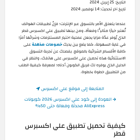
التاريخ:
25 إبريل, 2024
تاريخ آخر تحديث:
14 نوفمبر, 2024
عندما يتعلق الأمر بالتسوق عبر الإنترنت؛ فإنّ تطبيقات الهواتف
تُعتبر خيارًا مثاليًّا وفعالًا، ومن بينها تطبيق علي اكسبرس قطر
الذي يُوفر عدّة مزايا يجعل عملية اختيار المستلزمات وشرائها أمرًا
في غاية السهولة، كما يضع بين يديك
خصومات مذهلة
على
كافة الأقسام الشرائية بالموقع. يفصلك عن تجربة التسوق
الاستثنائية هذه تحميل علي اكسبرس على هاتفك، والنظر في
الدليل الذي يوفره لك فريق الكوبون أدناه؛ لمعرفة كيفية الطلب
من التطبيق خطوة بخطوة.
المتابعة إلى موقع علي اكسبرس
العودة إلى كود علي اكسبرس 2026 كوبونات
AliExpress محدثة وفعالة حتى 50%
كيفية تحميل تطبيق علي اكسبرس
قطر