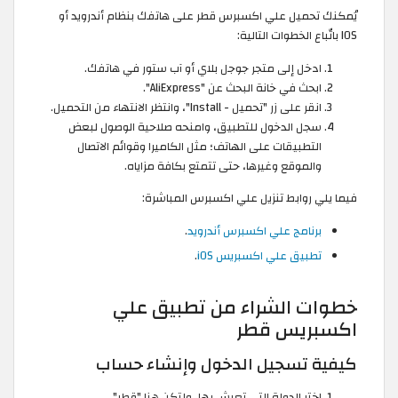
يُمكنك تحميل علي اكسبرس قطر على هاتفك بنظام أندرويد أو
IOS باتّباع الخطوات التالية:
ادخل إلى متجر جوجل بلاي أو آب ستور في هاتفك.
ابحث في خانة البحث عن "AliExpress".
انقر على زر "تحميل - Install"، وانتظر الانتهاء من التحميل.
سجل الدخول للتطبيق، وامنحه صلاحية الوصول لبعض
التطبيقات على الهاتف؛ مثل الكاميرا وقوائم الاتصال
والموقع وغيرها، حتى تتمتع بكافة مزاياه.
فيما يلي روابط تنزيل علي اكسبرس المباشرة:
برنامج علي اكسبرس أندرويد
.
تطبيق علي اكسبريس iOS
.
خطوات الشراء من تطبيق علي
اكسبريس قطر
كيفية تسجيل الدخول وإنشاء حساب
اختر الدولة التي تعيش بها، ولتكن هنا "قطر".