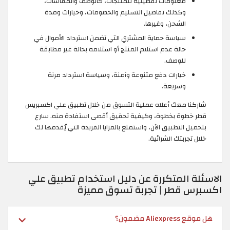
معلومات تفصيلية للمنتجات، كالوصف والمقاسات،
وكذلك تفاصيل التسليم والخصومات، وخيارات ومدة
الشحن، وغيرها.
سياسة حماية المشتري التي تضمن استرداد الأموال في
حالة عدم استلام المنتج أو استلامه بحالة غير مطابقة
للوصف.
خيارات دفع متنوعة وآمنة، وسياسة استرداد مرنة
وسريعة.
شاركنا معك أعلاه عملية التسوق من خلال تطبيق علي اكسبريس
قطر خطوة بخطوة، وكيفية تحقيق أقصى استفادة منه. سارع
بتحميل التطبيق الآن، واستمتع بالمزايا الفريدة التي يُقدمها لك
خلال تجربتك الشرائية.
الاسئلة المتكررة عن دليل استخدام تطبيق علي
اكسبرس قطر | تجربة تسوق مميزة
هل موقع Aliexpress مضمون؟