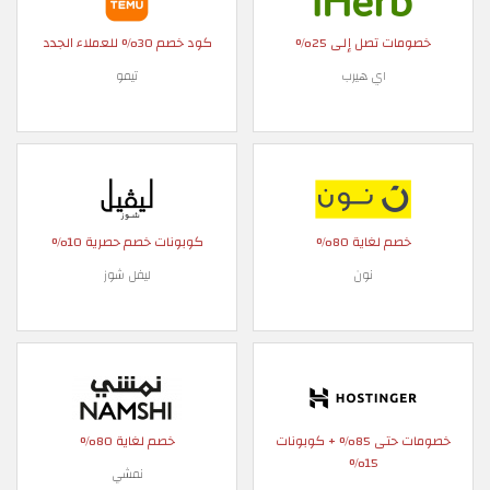
خصومات تصل إلى 25%
كود خصم 30% للعملاء الجدد
اي هيرب
تيمو
خصم لغاية 80%
كوبونات خصم حصرية 10%
نون
ليفل شوز
خصومات حتى 85% + كوبونات
خصم لغاية 80%
15%
نمشي