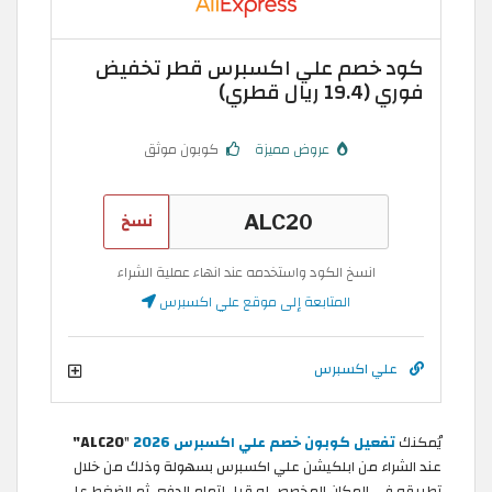
كود خصم علي اكسبرس قطر تخفيض
فوري (19.4 ريال قطري)
عروض مميزة
كوبون موثق
نسخ
انسخ الكود واستخدمه عند انهاء عملية الشراء
المتابعة إلى موقع علي اكسبرس
علي اكسبرس
يُمكنك
تفعيل كوبون خصم علي اكسبرس 2026
"
ALC20"
عند الشراء من ابلكيشن علي اكسبرس بسهولة وذلك من خلال
تطبيقه في المكان المخصص له قبل إتمام الدفع، ثم الضغط على