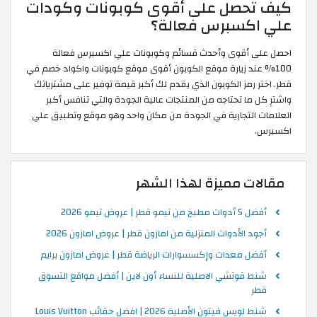
كيف تحصل على أقوى كوبونات وكودات
علي اكسبرس فعالة؟
احصل على أقوى وأحدث قسائم وكوبونات علي اكسبرس فعالة
100% عند زيارة موقع الكوبون أقوى موقع كوبونات واكواد خصم في
قطر. اختر رمز الكوبون الذي يقدم لك أكبر قيمة توفير على مشترياتك
واشترِ كل ما تحتاجه من المنتجات عالية الجودة والتي تنافس أكبر
العلامات التجارية في الجودة من مكان واحد وهو موقع وتطبيق علي
اكسبرس.
مقالات مميزة لهذا الشهر
أفضل 5 أدوات مطبخ من تيمو قطر | عروض تيمو 2026
أجود الأدوات المنزلية من امازون قطر | عروض امازون 2026
أفضل معدات وإكسسوارات الرياضة قطر | عروض امازون برايم
شنط قوتشي الاصلية للنساء أون لاين | أفضل مواقع التسوق
قطر
شنط لويس فيتون الأصلية 2026 | افضل حقائب Louis Vuitton