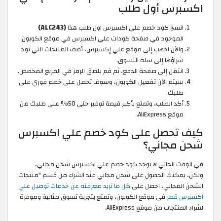
اكسبرس أول طلب
انسخ كود خصم علي اكسبرس اول طلب هذا
(ALC243)
الموجود في صفحة كودات علي اكسبرس في موقع الكوبون.
والآن اذهب إلى موقع علي إكسبرس، أضف المنتجات التي تود
شراؤها إلى سلة التسوق.
انتقل إلى صفحة الدفع، ثم قم بلصق الرمز في المربع المخصص.
سيتم الآن تفعيل الكوبون، وسوف تحصل على خصم فوري على
طلبك.
أكد الطلب، وتمتع بأكبر قيمة توفير حتى 50% على طلبك من
موقع AliExpress.
كيف تحصل على كود خصم علي اكسبرس
شحن مجاني؟
في الوقت الحالي لا يوجد كود خصم علي اكسبرس شحن مجاني،
ولكن، يمكنك الحصول على شحن مجاني عند الشراء من قسم "منتجات
الشحن المجاني، احصل على
كل ما تريد معرفته عن خدمات توصيل علي
اكسبرس قطر
في موقع الكوبون، وتمتع بتجربة تسوق مثالية وموفرة
لشراء المنتجات من موقع AliExpress.