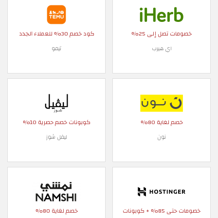
خصومات تصل إلى 25%
كود خصم 30% للعملاء الجدد
اي هيرب
تيمو
خصم لغاية 80%
كوبونات خصم حصرية 10%
نون
ليفل شوز
خصومات حتى 85% + كوبونات
خصم لغاية 80%