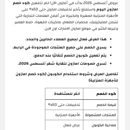
عروض أغسطس 2026 بدأت في أمازون الآن! انقر لتفعيل
كود خصم
امازون اليوم
واستمتع بأكبر تخفيضات امازون حتى 50% على
الأجهزة المنزلية الصغيرة والكبيرة من أفضل العلامات التجارية التي
تشمل المايكرويف، محضرات الطعام، ماكينات القهوة، خلاط العصير
وغيرها الكثير في موقع امازون الامارات اون لاين.
هذا العرض فعال لجميع العملاء الحاليين والجدد.
يسري الخصم على جميع المنتجات الموجودة في الرابط.
يتم تفعيل كوبون الخصم تلقائيًا عند الدفع.
تسري خصومات امازون لنهاية شهر أغسطس 2026.
تفاصيل العرض وشروط استخدام الكوبون (كود خصم امازون
للأجهزة المنزلية)
كود الخصم
انقر للمشاهدة
قيمة الخصم
تخفيضات حتى 50%
المنتجات المشمولة
الأجهزة المنزلية
صلاحية الكوبون
عرض فعال