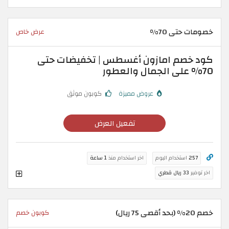
خصومات حتى 70%
عرض خاص
كود خصم امازون أغسطس | تخفيضات حتى
70% على الجمال والعطور
عروض مميزة
كوبون موثق
تفعيل العرض
257
استخدام اليوم
اخر استخدام منذ
1 ساعة
اخر توفير
33 ريال قطري
خصم 20% (بحد أقصى 75 ريال)
كوبون خصم