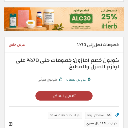
خصومات تصل إلى 70%
عرض خاص
كوبون خصم امازون: خصومات حتى 70% على
لوازم المنزل والمطبخ
عروض مميزة
كوبون موثق
تفعيل العرض
164
استخدام اليوم
اخر استخدام منذ
2 ساعة
اخر توفير
17.5 ريال قطري