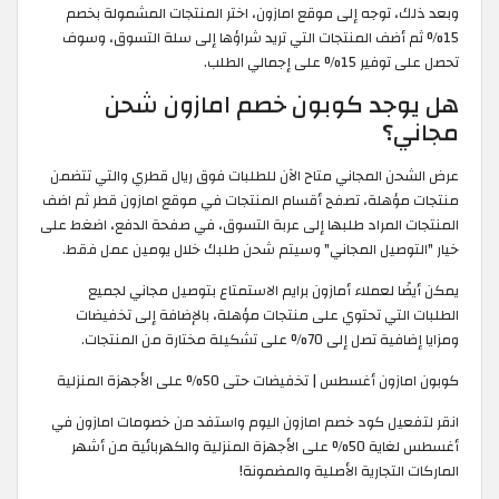
وبعد ذلك، توجه إلى موقع امازون، اختر المنتجات المشمولة بخصم
15% ثم أضف المنتجات التي تريد شراؤها إلى سلة التسوق، وسوف
تحصل على توفير 15% على إجمالي الطلب.
هل يوجد كوبون خصم امازون شحن
مجاني؟
عرض الشحن المجاني متاح الآن للطلبات فوق ريال قطري والتي تتضمن
منتجات مؤهلة، تصفح أقسام المنتجات في موقع امازون قطر ثم اضف
المنتجات المراد طلبها إلى عربة التسوق، في صفحة الدفع، اضغط على
خيار "التوصيل المجاني" وسيتم شحن طلبك خلال يومين عمل فقط.
يمكن أيضًا لعملاء أمازون برايم الاستمتاع بتوصيل مجاني لجميع
الطلبات التي تحتوي على منتجات مؤهلة، بالإضافة إلى تخفيضات
ومزايا إضافية تصل إلى 70% على تشكيلة مختارة من المنتجات.
كوبون امازون أغسطس | تخفيضات حتى 50% على الأجهزة المنزلية
انقر لتفعيل كود خصم امازون اليوم واستفد من خصومات امازون في
أغسطس لغاية 50% على الأجهزة المنزلية والكهربائية من أشهر
الماركات التجارية الأصلية والمضمونة!