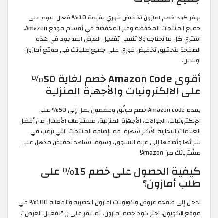
يوفر كود خصم امازون تخفيض فوري بقيمة 10% فعال اليوم على
جميع المنتجات المخفضة وغير المخفضة في أقسام موقع Amazon.
اشتري كل ما تحتاجه ولا تنسى تفعيل العرض الموجود في هذه
الصفحة لتحقيق تخفيض فوري على جميع طلباتك في موقع أمازون
اونلاين.
أقوى Amazon Code خصم لغاية 50%
على الالكترونيات والأجهزة المنزلية
يقدم Amazon code خصم موثّق ومضمون يصل إلى 50% على
الإلكترونيات، الجوالات، الأجهزة المنزلية، مستلزمات الأطفال من أفضل
العلامات التجارية الأكثر شهرة. قم بإضافة المنتجات التي ترغب في
شرائها وأضفها إلى عربة التسوق، وسوف تشاهد تخفيض مذهل على
مشترياتك من Amazon!
كيفية الحصول على خصم 15٪ على
طلب أمازون؟
ادخل إلى صفحة عروض وكوبونات امازون الحصرية والفعالة 100% في
موقع الكوبون، اختر كود خصم امازون، ثم انقر على زر "تفعيل العرض"،