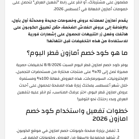
مضمون على مشترياتك، أو انقر على رابط "تفعيل العرض" لتحصل على
خصومات أمازون الفعالة في أغسطس 2026.
يقدم أمازون لعملائه عروض وخصومات جديدة ومحدثة أول بأول،
بالإضافة إلى عروض الفلاش الضخمة، حمّل تطبيق الكوبون على
هاتفك وفعل زر التنبيهات للحصول على إشعارات فورية
للاستفادة من هذه التخفيضات قبل انتهائها!
ما هو كود خصم أمازون قطر اليوم؟
يوفر كود خصم امازون قطر اليوم السبت 8/8/2026 تخفيضات حصرية
مميزة تصل إلى 70% على منتجات مختارة من مستحضرات التجميل،
الإلكترونيات، السوبرماركت، هذه العروض فعالة 100% ومستمرة
خلال شهر أغسطسـ يمكنك زيارة هذه الصفحة للحصول على أحدث
عروض امازون قطر اليوم، اختر عرضك المناسب، ثم انقر عليه لتفعيل
العرض وبدء رحلتك نحو التوفير!
خطوات تفعيل واستخدام كود خصم
امازون 2026
تفضل بزيارة صفحة كوبونات خصم امازون في موقع الكوبون.
شاهد مجموعة واسعة من العروض وكوبونات الخصم في