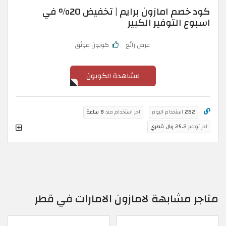
كود خصم امازون برايم | تخفيض 20% في
اسبوع التوفير الكبير
عرض رائع
كوبون موثق
مشاهدة الكوبون
282
استخدام اليوم
اخر استخدام منذ
8 ساعة
اخر توفير
25.2 ريال قطري
متاجر مشابهة لامازون الامارات في قطر