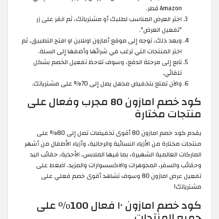
Amazon قطر.
اختر العرض المناسب لطلبك أو مشترياتك، ثم انقر على زر
"تفعيل العرض".
وبعد ذلك، توجه إلى موقع أمازون اونلاين او افتح التطبيق، ثم
اختر المنتجات التي ترغب في شرائها وأضفها إلى السلة.
تابع إلى مرحلة الدفع، وسوف تلاحظ تفعيل الخصم بشكل
تلقائي.
والآن تمتع بتخفيض مذهل يصل إلى 70% على مشترياتك.
كود خصم امازون 80 مجرب وفعال على
منتجات مختارة
يقدم كود خصم امازون 80 أقوى تخفيضات تصل إلى 80% على
منتجات مختارة من الأزياء النسائية والرجالية، وأزياء الأطفال من أشهر
الماركات العالمية الشهيرة، بما فيها الملابس، الأحذية، حقائب اليد
وحقائب والسفر، المجوهرات والاكسسوارات والمزيد. اضغط على
تفعيل عرض امازون 80 وسوف تشاهد أقوى خصم فعلي على
مشترياتك!
كود خصم امازون ١٠ فعال 100% على
جميع المنتجات