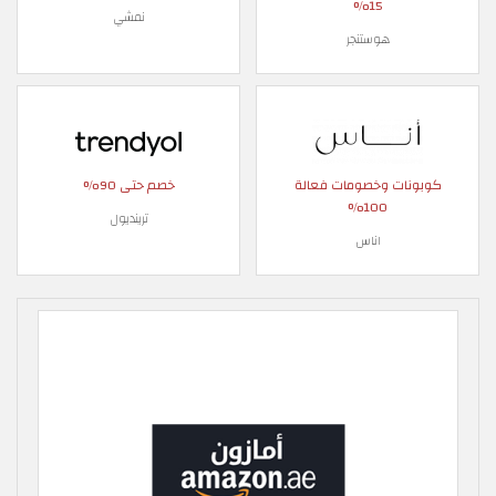
15%
نمشي
هوستنجر
كوبونات وخصومات فعالة
خصم حتى 90%
100%
ترينديول
اناس